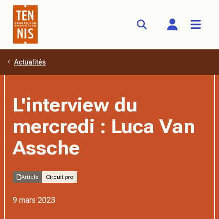
Actualités
Aller au contenu principal
L'interview du
mercredi : Luca Van
Assche
Article
Circuit pro
9 mars 2023