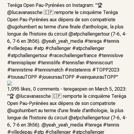
Teréga Open Pau-Pyrénées on Instagram: "🏆
@lucavanassche 🇨🇵 remporte le cinquième Teréga
Open Pau-Pyrénées aux dépens de son compatriote
@ugohumbert au terme d'une finale d'anthologie, la plus
longue de l'histoire du circuit @atpchallengertour (7-6, 4-
6, 7-6 en 3h56). @yeah_yeah_media #terega #tennis
#villedepau #atp #challenger #atpchallenger
#atpchallengertour #racechallengerfrance #tennislove
#tennisplayer #tennislife #tennisfan #tenniscourt
#tennistime #tennismatch #instatennis #TOPP2023
#tousauTOPP #joueursauTOPP #vainqueurauTOPP"
1,095 likes, 0 comments - teregaopen on March 5, 2023:
"🏆 @lucavanassche 🇨🇵 remporte le cinquième Teréga
Open Pau-Pyrénées aux dépens de son compatriote
@ugohumbert au terme d'une finale d'anthologie, la plus
longue de l'histoire du circuit @atpchallengertour (7-6, 4-
6, 7-6 en 3h56). @yeah_yeah_media #terega #tennis
#villedepau #atp #challenger #atpchallenger