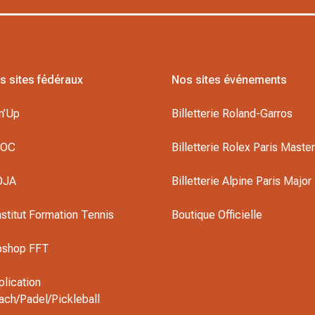
s sites fédéraux
Nos sites événements
n’Up
Billetterie Roland-Garros
DOC
Billetterie Rolex Paris Maste
OJA
Billetterie Alpine Paris Major
nstitut Formation Tennis
Boutique Officielle
oshop FFT
plication
ach/Padel/Pickleball