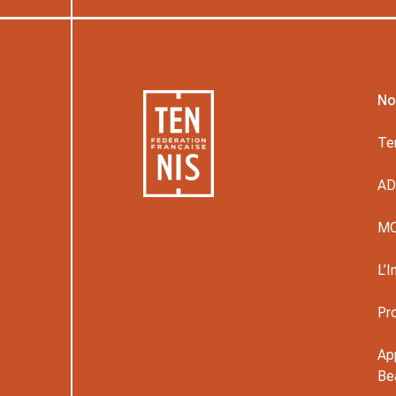
No
Te
A
M
L’I
Pr
Ap
Be