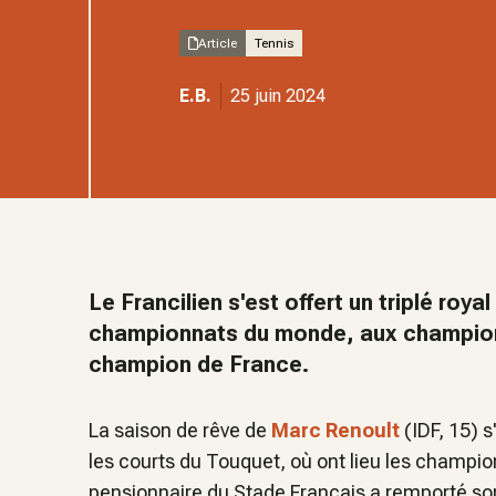
Article
Tennis
E.B.
25 juin 2024
Le Francilien s'est offert un triplé royal
championnats du monde, aux championn
champion de France.
La saison de rêve de
Marc Renoult
(IDF, 15) s
les courts du Touquet, où ont lieu les champi
pensionnaire du Stade Français a remporté son 