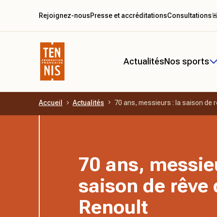
Rejoignez-nous
Presse et accréditations
Consultations

Actualités
Nos sports
Accueil
Actualités
70 ans, messieurs : la saison de 
Aller au contenu principal
70 ans, messieu
saison de rêve
Renoult