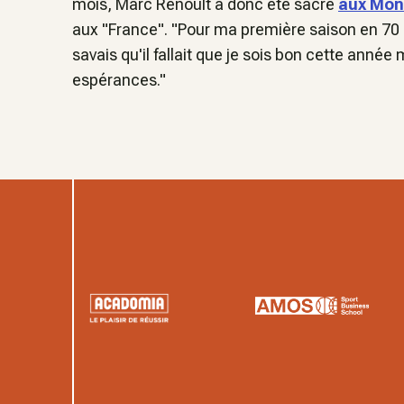
mois, Marc Renoult a donc été sacré
aux Mon
aux "France".
"
Pour ma première saison en 70 an
savais qu'il fallait que je sois bon cette anné
espérances
."