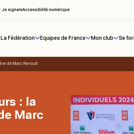
 Je signale
Accessibilité numérique
La Fédération
Equipes de France
Mon club
Se fo
rêve de Marc Renoult
rs : la
 de Marc