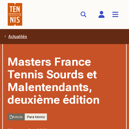
Actualités
Aller au contenu principal
Masters France
Tennis Sourds et
Malentendants,
deuxième édition
Article
Para tennis