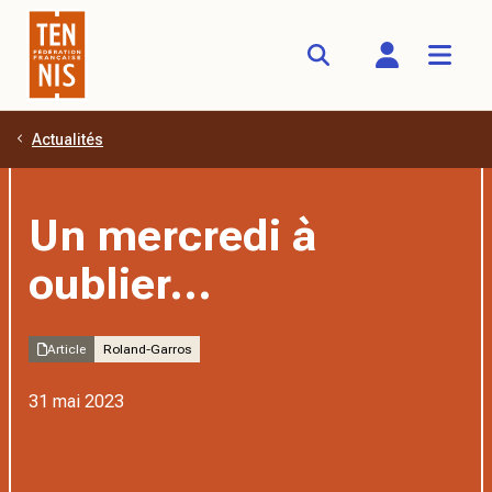
Actualités
Aller au contenu principal
Un mercredi à
oublier...
Article
Roland-Garros
31 mai 2023