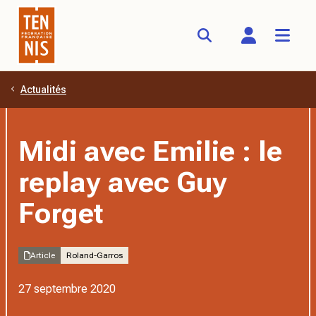
Actualités
Aller au contenu principal
Midi avec Emilie : le
replay avec Guy
Forget
Article
Roland-Garros
27 septembre 2020