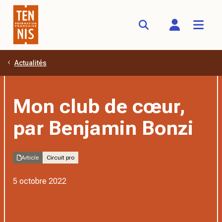
Actualités
Aller au contenu principal
Mon club de cœur,
par Benjamin Bonzi
Article
Circuit pro
5 octobre 2022