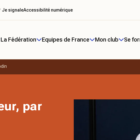
 Je signale
Accessibilité numérique
La Fédération
Equipes de France
Mon club
Se fo
odin
ur, par