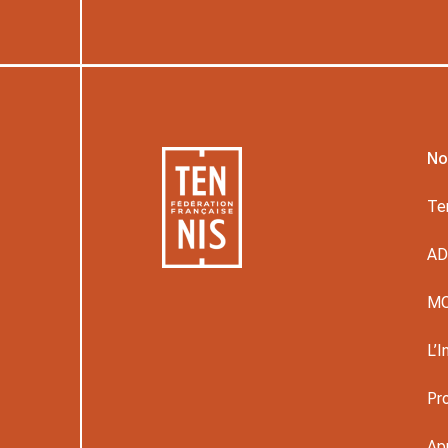
No
Te
A
M
L’I
Pr
Ap