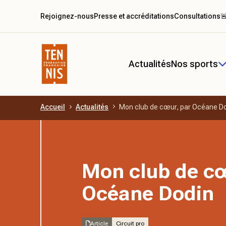
Rejoignez-nous
Presse et accréditations
Consultations

Actualités
Nos sports
Accueil
Actualités
Mon club de cœur, par Océane D
Aller au contenu principal
Mon club de cœ
Océane Dodin
Article
Circuit pro