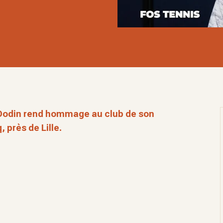
 Dodin rend hommage au club de son
 près de Lille.