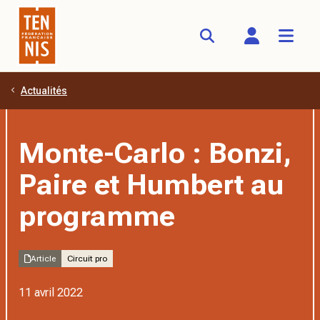
Actualités
Aller au contenu principal
Monte-Carlo : Bonzi,
Paire et Humbert au
programme
Article
Circuit pro
11 avril 2022