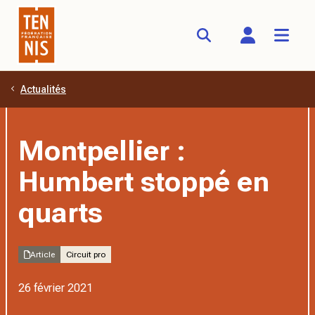
Actualités
Aller au contenu principal
Montpellier :
Humbert stoppé en
quarts
Article
Circuit pro
26 février 2021