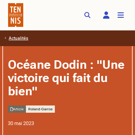
Actualités
Aller au contenu principal
Océane Dodin : "Une
victoire qui fait du
bien"
Article
Roland-Garros
30 mai 2023