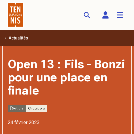
Actualités
Aller au contenu principal
Open 13 : Fils - Bonzi
pour une place en
finale
Article
Circuit pro
24 février 2023