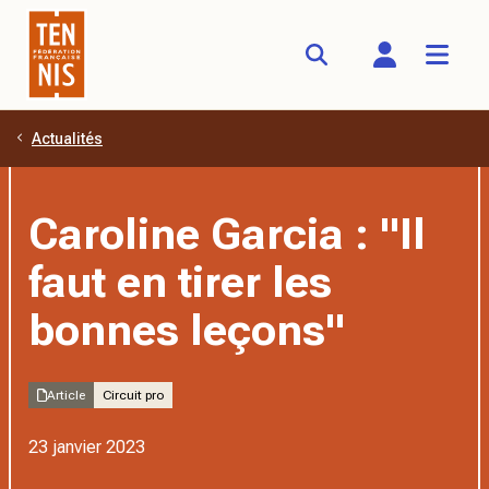
Actualités
Aller au contenu principal
Caroline Garcia : "Il
faut en tirer les
bonnes leçons"
Article
Circuit pro
23 janvier 2023