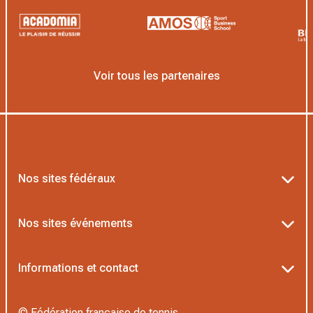
Voir tous les partenaires
Nos sites fédéraux
Ten’Up
Nos sites événements
ADOC
Billetterie Roland-Garros
Informations et contact
MOJA
Billetterie Rolex Paris Masters
Textes officiels FFT
L’Institut Formation Tennis
© Fédération française de tennis