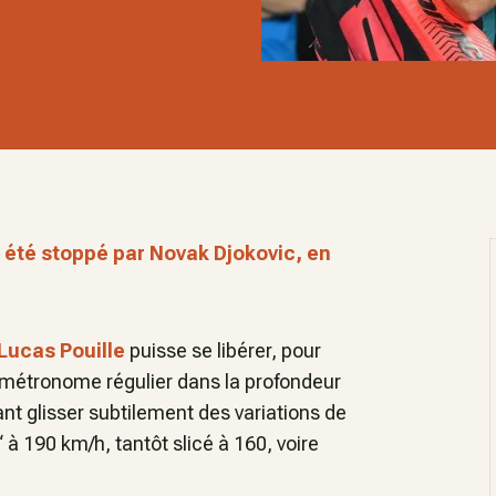
 été stoppé par Novak Djokovic, en
Lucas Pouille
puisse se libérer, pour
 métronome régulier dans la profondeur
nt glisser subtilement des variations de
 à 190 km/h, tantôt slicé à 160, voire