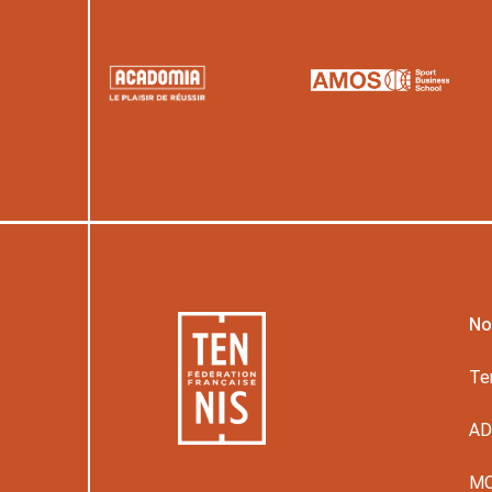
No
Te
A
M