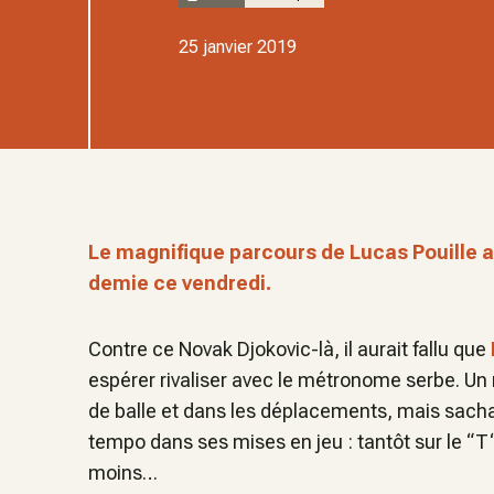
25 janvier 2019
Le magnifique parcours de Lucas Pouille a
demie ce vendredi.
Contre ce Novak Djokovic-là, il aurait fallu que
espérer rivaliser avec le métronome serbe. Un
de balle et dans les déplacements, mais sacha
tempo dans ses mises en jeu : tantôt sur le “T“
moins…