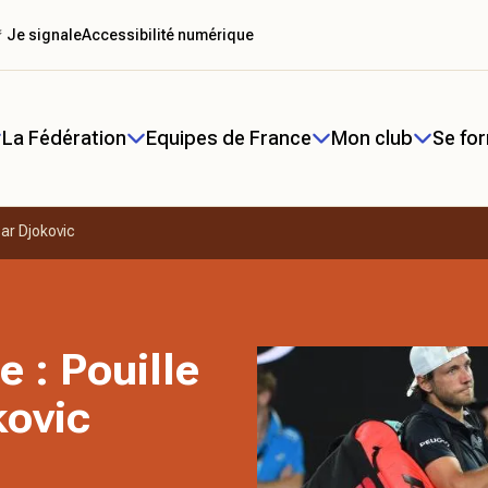
 Je signale
Accessibilité numérique
La Fédération
Equipes de France
Mon club
Se fo
par Djokovic
e : Pouille
kovic