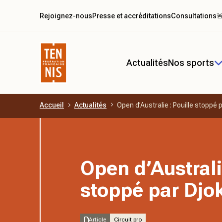
Rejoignez-nous
Presse et accréditations
Consultations

Actualités
Nos sports
Accueil
Actualités
Open d’Australie : Pouille stoppé 
Aller au contenu principal
Open d’Australi
stoppé par Djo
Article
Circuit pro