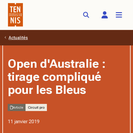
Actualités
Aller au contenu principal
Open d'Australie :
tirage compliqué
pour les Bleus
Article
Circuit pro
11 janvier 2019