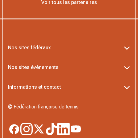
Voir tous les partenaires
Nos sites fédéraux
Ten’Up
Nos sites événements
ADOC
Billetterie Roland-Garros
Informations et contact
MOJA
Billetterie Rolex Paris Masters
Textes officiels FFT
L’Institut Formation Tennis
© Fédération française de tennis
Billetterie Alpine Paris Major
Politique de confidentialité
Proshop FFT
Boutique Officielle
Politique des cookies
Application Beach/Padel/Pickleball