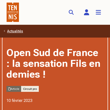
Actualités
Aller au contenu principal
Open Sud de France
: la sensation Fils en
demies !
Article
Circuit pro
10 février 2023