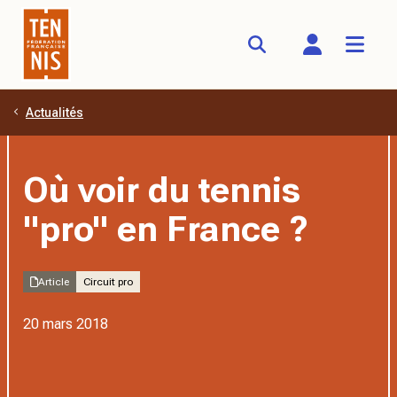
Actualités
Aller au contenu principal
Où voir du tennis
"pro" en France ?
Article
Circuit pro
20 mars 2018