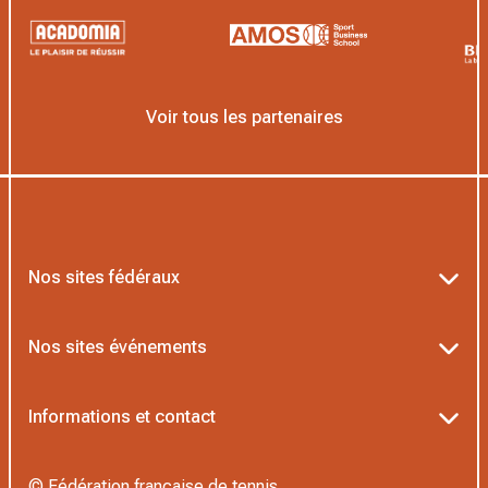
Voir tous les partenaires
Nos sites fédéraux
Ten’Up
Nos sites événements
ADOC
Billetterie Roland-Garros
Informations et contact
MOJA
Billetterie Rolex Paris Masters
Textes officiels FFT
L’Institut Formation Tennis
© Fédération française de tennis