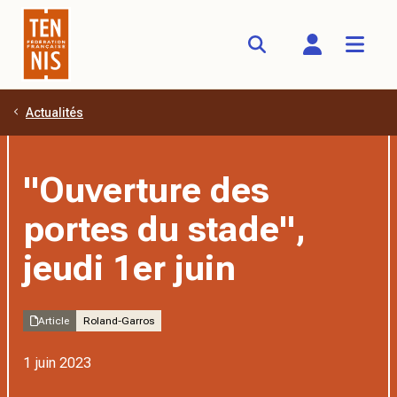
Actualités
Aller au contenu principal
"Ouverture des
portes du stade",
jeudi 1er juin
Article
Roland-Garros
1 juin 2023