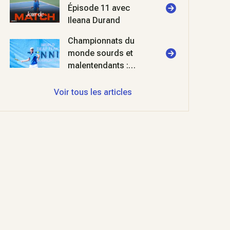
Épisode 11 avec
Ileana Durand
Championnats du
monde sourds et
malentendants :
double ration de
finale pour les Bleus
Voir tous les articles
!