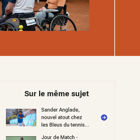
Sur le même sujet
Sander Anglade,
nouvel atout chez
les Bleus du tennis
sourds et
Jour de Match -
malentendants