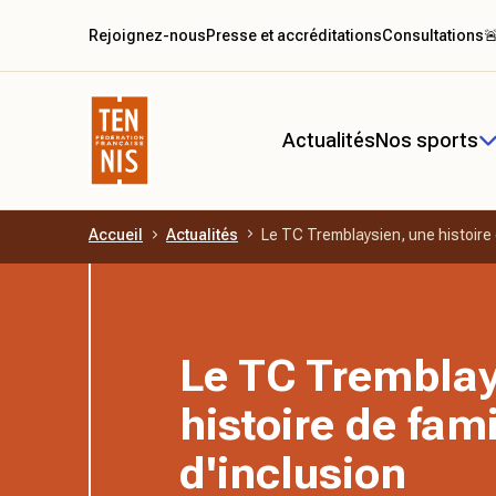
Rejoignez-nous
Presse et accréditations
Consultations

Actualités
Nos sports
Accueil
Actualités
Le TC Tremblaysien, une histoire d
Aller au contenu principal
Le TC Tremblay
histoire de fami
d'inclusion