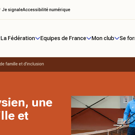
 Je signale
Accessibilité numérique
La Fédération
Equipes de France
Mon club
Se fo
e famille et d'inclusion
sien, une
lle et