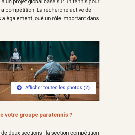
i à un projet global basé sur un tennis pour
para compétition. La recherche active de
s a également joué un rôle important dans
Afficher toutes les photos (
2
)
 de votre groupe paratennis ?
de deux sections : la section compétition