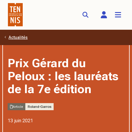
Actualités
Aller au contenu principal
Prix Gérard du
Peloux : les lauréats
de la 7e édition
Article
Roland-Garros
13 juin 2021