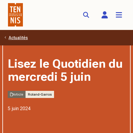
Actualités
Aller au contenu principal
Lisez le Quotidien du
mercredi 5 juin
Article
Roland-Garros
5 juin 2024