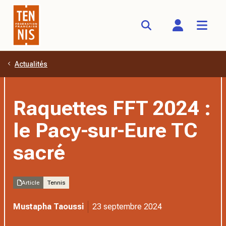
Actualités
Aller au contenu principal
Raquettes FFT 2024 :
le Pacy-sur-Eure TC
sacré
Article
Tennis
Mustapha Taoussi
23 septembre 2024