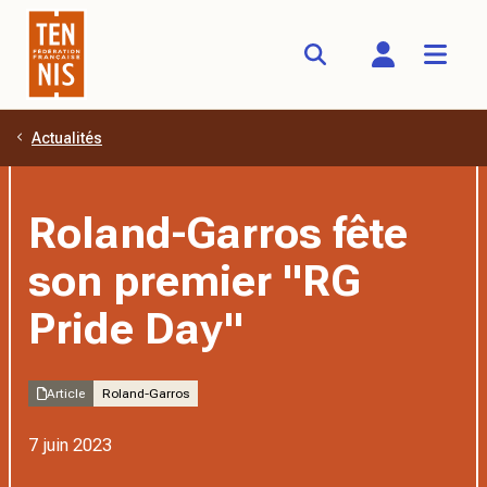
Actualités
Aller au contenu principal
Roland-Garros fête
son premier "RG
Pride Day"
Article
Roland-Garros
7 juin 2023