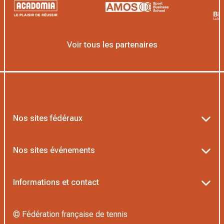
Voir tous les partenaires
Nos sites fédéraux
Ten’Up
Nos sites événements
ADOC
Billetterie Roland-Garros
Informations et contact
MOJA
Billetterie Rolex Paris Masters
Textes officiels FFT
L’Institut Formation Tennis
© Fédération française de tennis
Billetterie Alpine Paris Major