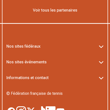
Voir tous les partenaires
Nos sites fédéraux
Ten’Up
Nos sites événements
ADOC
Billetterie Roland-Garros
Informations et contact
MOJA
Billetterie Rolex Paris Masters
Textes officiels FFT
L’Institut Formation Tennis
© Fédération française de tennis
Billetterie Alpine Paris Major
Politique de confidentialité
Proshop FFT
Boutique Officielle