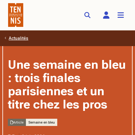
Actualités
Aller au contenu principal
Une semaine en bleu
: trois finales
parisiennes et un
titre chez les pros
Article
Semaine en bleu