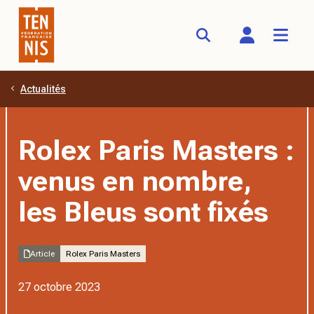
Actualités
Aller au contenu principal
Rolex Paris Masters :
venus en nombre,
les Bleus sont fixés
Article
Rolex Paris Masters
27 octobre 2023