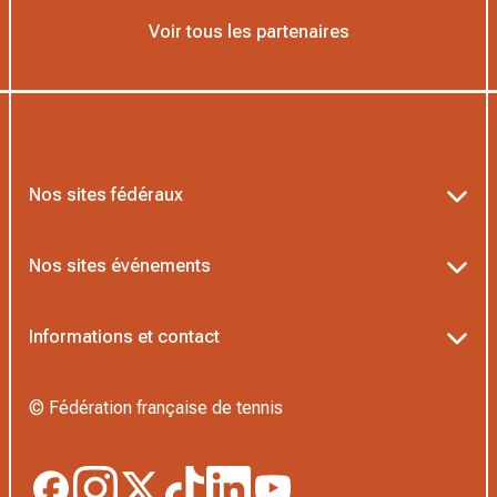
Voir tous les partenaires
Nos sites fédéraux
Ten’Up
Nos sites événements
ADOC
Billetterie Roland-Garros
Informations et contact
MOJA
Billetterie Rolex Paris Masters
Textes officiels FFT
L’Institut Formation Tennis
© Fédération française de tennis
Billetterie Alpine Paris Major
Politique de confidentialité
Proshop FFT
Boutique Officielle
Politique des cookies