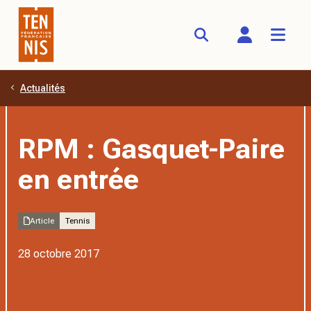
Actualités
Aller au contenu principal
RPM : Gasquet-Paire
en entrée
Article
Tennis
28 octobre 2017