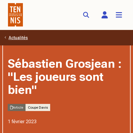
Actualités
Aller au contenu principal
Sébastien Grosjean :
"Les joueurs sont
bien"
Article
Coupe Davis
1 février 2023