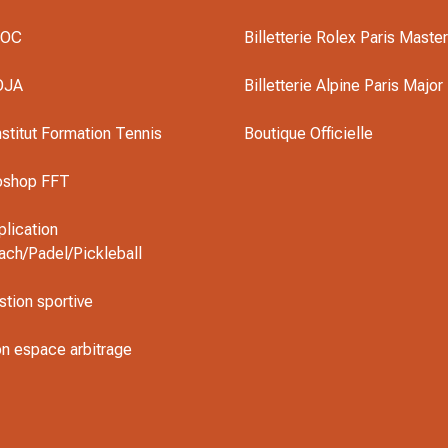
DOC
Billetterie Rolex Paris Maste
OJA
Billetterie Alpine Paris Major
nstitut Formation Tennis
Boutique Officielle
oshop FFT
plication
ach/Padel/Pickleball
stion sportive
n espace arbitrage