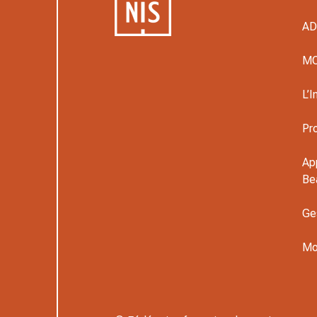
A
M
L’I
Pr
Ap
Be
Ge
Mo