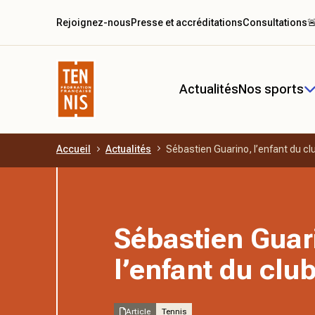
Rejoignez-nous
Presse et accréditations
Consultations

Actualités
Nos sports
Accueil
Actualités
Sébastien Guarino, l’enfant du cl
Aller au contenu principal
Sébastien Guar
l’enfant du clu
Article
Tennis