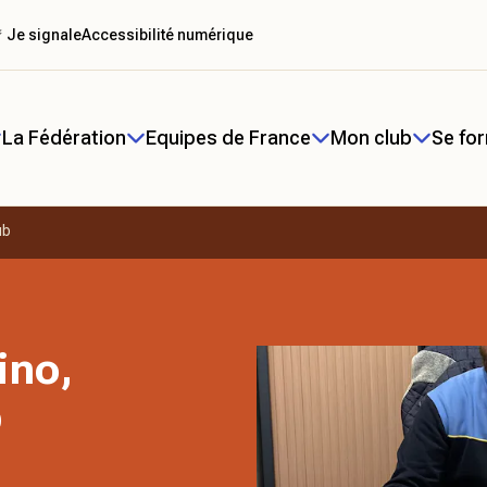
 Je signale
Accessibilité numérique
La Fédération
Equipes de France
Mon club
Se fo
ub
ino,
b