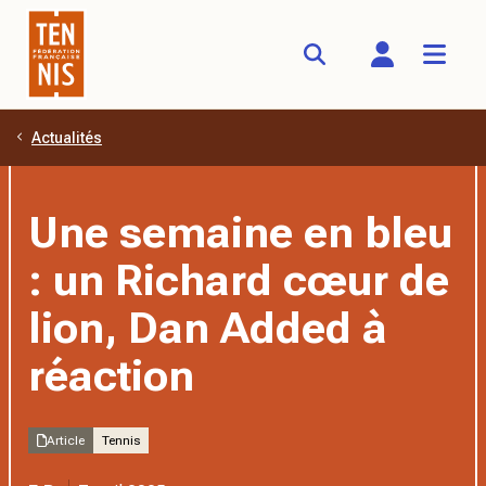
Actualités
Aller au contenu principal
Une semaine en bleu
: un Richard cœur de
lion, Dan Added à
réaction
Article
Tennis