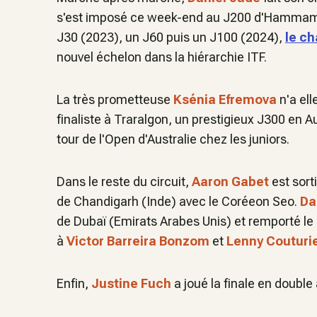
s'est imposé ce week-end au J200 d'Hammamet 
J30 (2023), un J60 puis un J100 (2024),
le c
nouvel échelon dans la hiérarchie ITF.
La très prometteuse
Ksénia Efremova
n'a ell
finaliste à Traralgon, un prestigieux J300 en Aus
tour de l'Open d'Australie chez les juniors.
Dans le reste du circuit,
Aaron Gabet
est sort
de Chandigarh (Inde) avec le Coréeon Seo.
Da
de Dubaï (Emirats Arabes Unis) et remporté le
à
Victor Barreira Bonzom
et
Lenny Couturie
Enfin,
Justine Fuch
a joué la finale en double