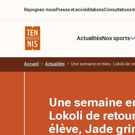
Rejoignez-nous
Presse et accréditations
Consultations

Actualités
Nos sports
Accueil
Actualités
Une semaine en bleu : Lokoli de r
Aller au contenu principal
Une semaine en
Lokoli de retou
élève, Jade gr