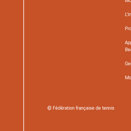
M
L’I
Pr
Ap
Be
Ge
Mo
© Fédération française de tennis