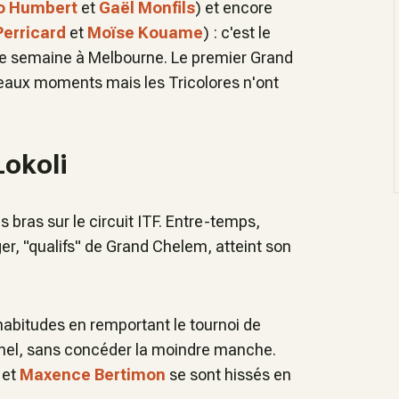
o Humbert
et
Gaël Monfils
) et encore
erricard
et
Moïse Kouame
) : c'est le
me semaine à Melbourne. Le premier Grand
beaux moments mais les Tricolores n'ont
Lokoli
es bras sur le circuit ITF. Entre-temps,
er, "qualifs" de Grand Chelem, atteint son
 habitudes en remportant le tournoi de
ionnel, sans concéder la moindre manche.
et
Maxence Bertimon
se sont hissés en