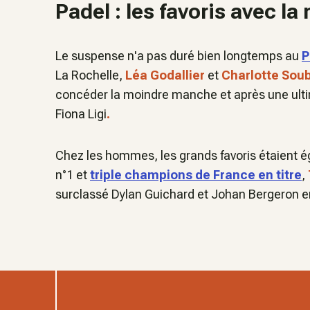
Padel : les favoris avec la
Le suspense n'a pas duré bien longtemps au
P
La Rochelle,
Léa Godallier
et
Charlotte Sou
concéder la moindre manche et après une ultime
Fiona Ligi
.
Chez les hommes, les grands favoris étaient 
n°1 et
triple champions de France en titre
,
surclassé
Dylan Guichard et Johan Bergeron en