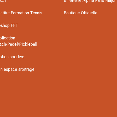
OJA
Billetterie Alpine Paris Major
nstitut Formation Tennis
Boutique Officielle
oshop FFT
plication
ach/Padel/Pickleball
stion sportive
n espace arbitrage