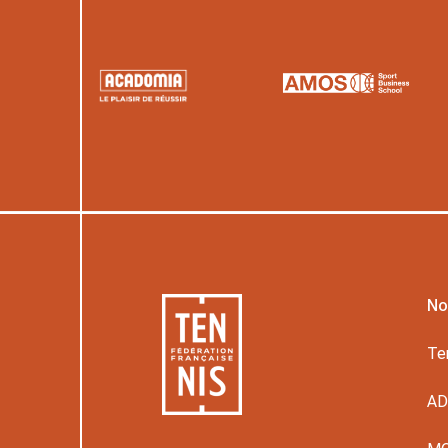
No
Te
A