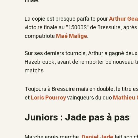
finale.
La copie est presque parfaite pour
Arthur Ge
victoire finale au "15000$" de Bressuire, aprè
compatriote
Maé Malige
.
Sur ses derniers tournois, Arthur a gagné deux t
Hazebrouck, avant de remporter ce nouveau tit
matchs.
Toujours à Bressuire mais en double, le titre e
et
Loris Pourroy
vainqueurs du duo
Mathieu 
Juniors : Jade pas à pas
Marche après marche,
Daniel Jade
fait son c