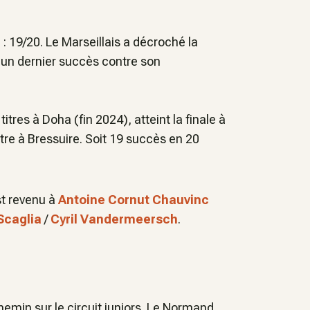
a
: 19/20. Le Marseillais a décroché la
s un dernier succès contre son
itres à Doha (fin 2024), atteint la finale à
re à Bressuire. Soit 19 succès en 20
st revenu à
Antoine Cornut Chauvinc
Scaglia
/
Cyril Vandermeersch
.
hemin sur le circuit juniors. Le Normand