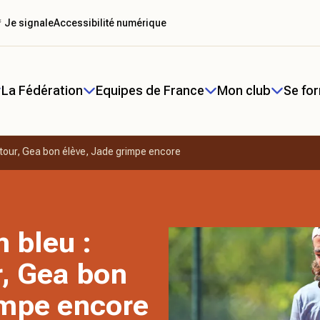
 Je signale
Accessibilité numérique
La Fédération
Equipes de France
Mon club
Se fo
etour, Gea bon élève, Jade grimpe encore
 bleu :
r, Gea bon
impe encore