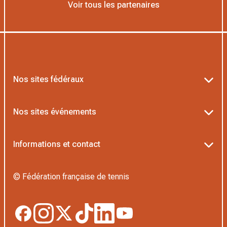
Voir tous les partenaires
Nos sites fédéraux
Ten’Up
Nos sites événements
ADOC
Billetterie Roland-Garros
Informations et contact
MOJA
Billetterie Rolex Paris Masters
Textes officiels FFT
L’Institut Formation Tennis
© Fédération française de tennis
Billetterie Alpine Paris Major
Politique de confidentialité
Proshop FFT
Boutique Officielle
Politique des cookies
Application Beach/Padel/Pickleball