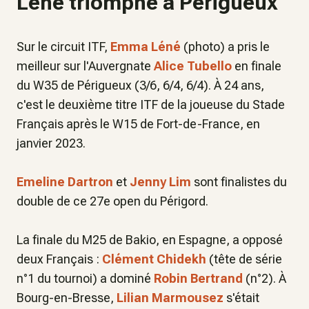
Léné triomphe à Périgueux
Sur le circuit ITF,
Emma Léné
(photo) a pris le
meilleur sur l'Auvergnate
Alice Tubello
en finale
du W35 de Périgueux (3/6, 6/4, 6/4). À 24 ans,
c'est le deuxième titre ITF de la joueuse du Stade
Français après le W15 de Fort-de-France, en
janvier 2023.
Emeline Dartron
et
Jenny Lim
sont finalistes du
double de ce 27e open du Périgord.
La finale du M25 de Bakio, en Espagne, a opposé
deux Français :
Clément Chidekh
(tête de série
n°1 du tournoi) a dominé
Robin Bertrand
(n°2). À
Bourg-en-Bresse,
Lilian Marmousez
s'était