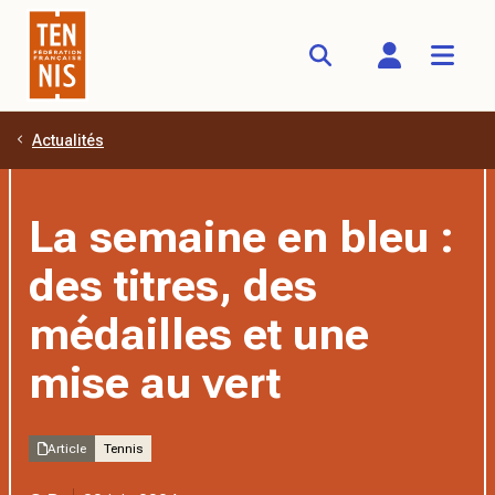
Actualités
Aller au contenu principal
La semaine en bleu :
des titres, des
médailles et une
mise au vert
Article
Tennis