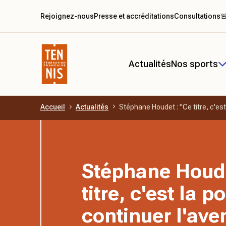
Rejoignez-nous
Presse et accréditations
Consultations

Actualités
Nos sports
Accueil
Actualités
Stéphane Houdet : "Ce titre, c'est 
Aller au contenu principal
Stéphane Houde
titre, c'est la p
continuer l'ave