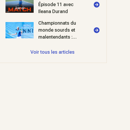
Épisode 11 avec
Ileana Durand
Championnats du
monde sourds et
malentendants :
double ration de
finale pour les Bleus
Voir tous les articles
!