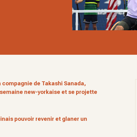
n compagnie de Takashi Sanada,
a semaine new-yorkaise et se projette
inais pouvoir revenir et glaner un