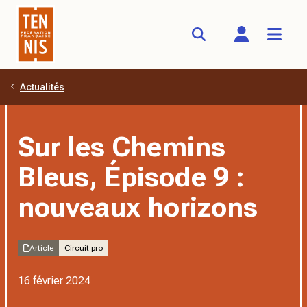
Actualités
Aller au contenu principal
Sur les Chemins
Bleus, Épisode 9 :
nouveaux horizons
Article
Circuit pro
16 février 2024