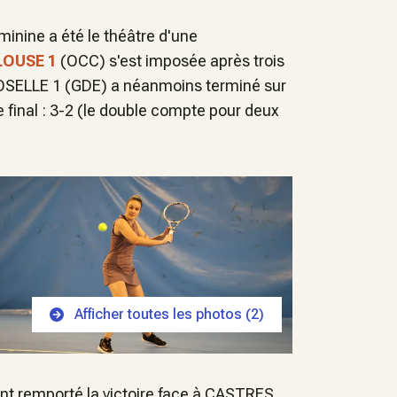
éminine a été le théâtre d'une
LOUSE 1
(OCC) s'est imposée après trois
OSELLE 1 (GDE) a néanmoins terminé sur
 final : 3-2 (le double compte pour deux
Afficher toutes les photos (
2
)
nt remporté la victoire face à CASTRES