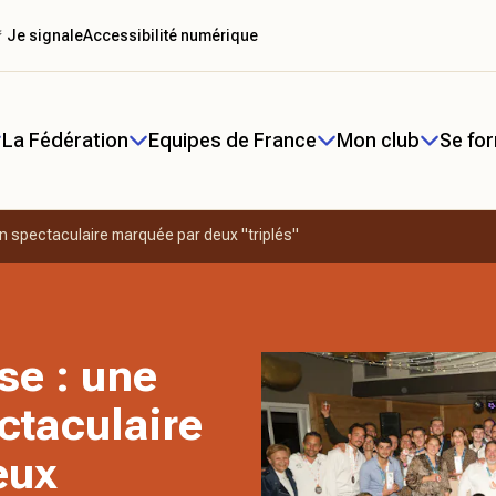
 Je signale
Accessibilité numérique
La Fédération
Equipes de France
Mon club
Se fo
on spectaculaire marquée par deux "triplés"
se : une
ctaculaire
eux