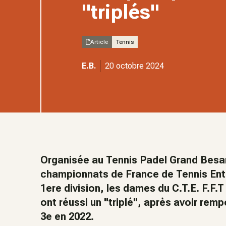
"triplés"
Article
Tennis
E.B.
20 octobre 2024
Organisée au Tennis Padel Grand Besan
championnats de France de Tennis Entr
1ere division, les dames du C.T.E. F.F.T
ont réussi un "triplé", après avoir rempo
3e en 2022.