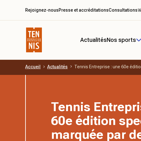
Rejoignez-nous
Presse et accréditations
Consultations

Actualités
Nos sports
Accueil
Actualités
Tennis Entreprise : une 60e éditi
Aller au contenu principal
Tennis Entrepri
60e édition spe
marquée par d