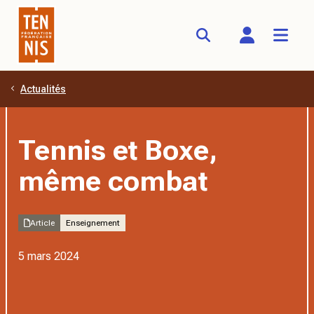
Actualités
Aller au contenu principal
Tennis et Boxe,
même combat
Article
Enseignement
5 mars 2024