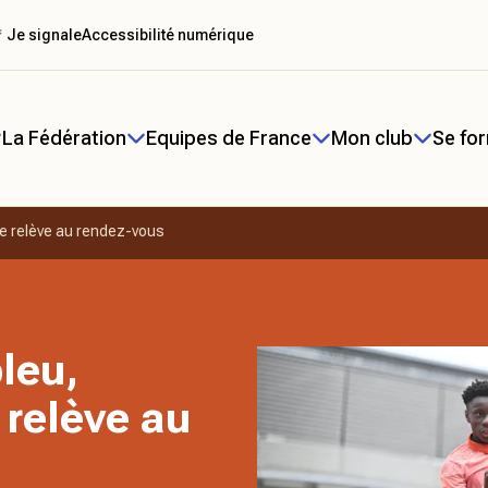
 Je signale
Accessibilité numérique
La Fédération
Equipes de France
Mon club
Se fo
ne relève au rendez-vous
leu,
 relève au