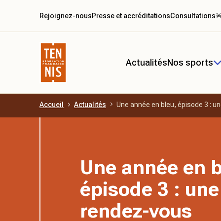
Rejoignez-nous
Presse et accréditations
Consultations

Actualités
Nos sports
Accueil
Actualités
Une année en bleu, épisode 3 : u
Aller au contenu principal
Une année en b
épisode 3 : une
rendez-vous