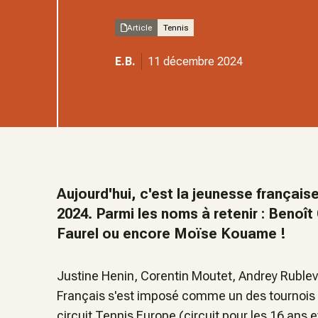
Article
Tennis
E.B.
11 décembre 2024
Aujourd'hui, c'est la jeunesse française
2024. Parmi les noms à retenir : Benoît
Faurel ou encore Moïse Kouame !
Justine Henin, Corentin Moutet, Andrey Rublev.
Français s'est imposé comme un des tournois de
circuit Tennis Europe (circuit pour les 16 ans e