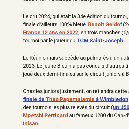
Le cru 2024, qui était la 34e édition du tournoi,
finale d'ailleurs 100% bleue.
Benoît Geldof
(2
France 12 ans en 2022
, en trois manches (6/4
tournoi par le joueur du
TCM Saint-Joseph
.
Le Réunionnais succède au palmarès à un autre
2023. Le jeune Bleu n'a pas conquis d'autres tit
joué deux demi-finales sur le circuit juniors à 
Chez les juniors justement, on retiendra cett
finale de
Théo Papamalamis
à Wimbledon
des tournois les plus relevés du circuit (
un J50
Mpetshi Perricard
au fameux J200 du Cap-d'Ai
Inisan.