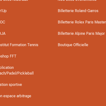
n’Up
Billetterie Roland-Garros
DOC
Billetterie Rolex Paris Maste
OJA
Billetterie Alpine Paris Major
nstitut Formation Tennis
Boutique Officielle
oshop FFT
plication
ach/Padel/Pickleball
stion sportive
n espace arbitrage