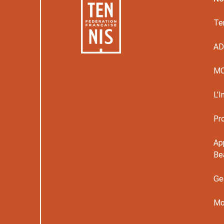
Te
A
M
L’I
Pr
Ap
Be
Ge
Mo