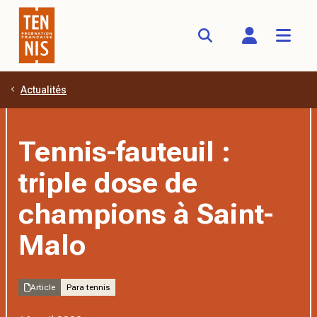
Actualités
Aller au contenu principal
Tennis-fauteuil :
triple dose de
champions à Saint-
Malo
Article
Para tennis