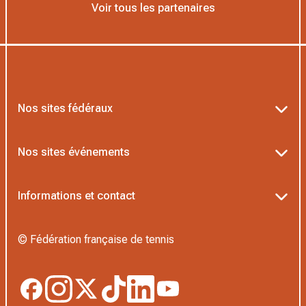
Voir tous les partenaires
Nos sites fédéraux
Ten’Up
Nos sites événements
ADOC
Billetterie Roland-Garros
Informations et contact
MOJA
Billetterie Rolex Paris Masters
Textes officiels FFT
L’Institut Formation Tennis
© Fédération française de tennis
Billetterie Alpine Paris Major
Politique de confidentialité
Proshop FFT
Boutique Officielle
Politique des cookies
Application Beach/Padel/Pickleball