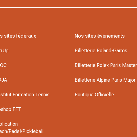
s sites fédéraux
Nos sites événements
n’Up
Billetterie Roland-Garros
DOC
Billetterie Rolex Paris Maste
OJA
Billetterie Alpine Paris Major
nstitut Formation Tennis
Boutique Officielle
oshop FFT
plication
ach/Padel/Pickleball