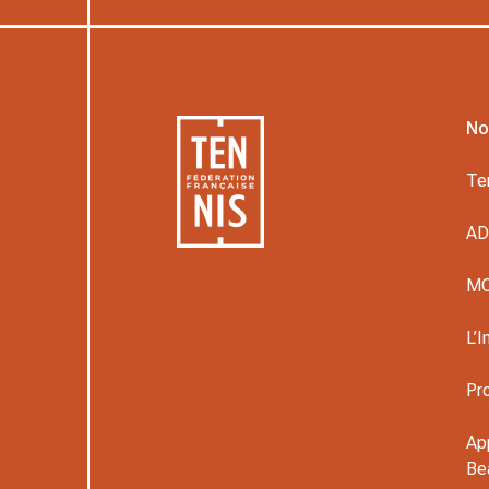
No
Te
A
M
L’I
Pr
Ap
Be