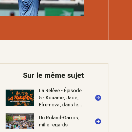
Sur le même sujet
La Relève - Épisode
5 - Kouame, Jade,
Efremova, dans les
coulisses de
Un Roland-Garros,
Roland-Garros 2026
mille regards