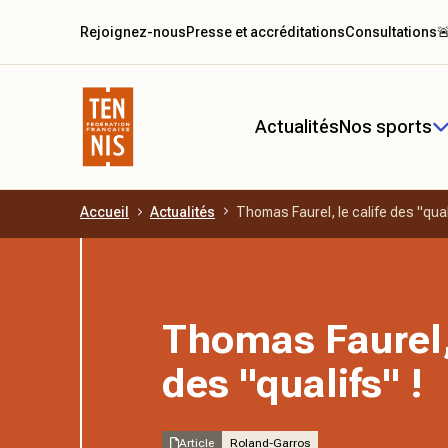
Rejoignez-nous
Presse et accréditations
Consultations

Actualités
Nos sports
Accueil
Actualités
Thomas Faurel, le calife des "quali
Aller au contenu principal
Thomas Faurel, 
des "qualifs" !
Article
Roland-Garros