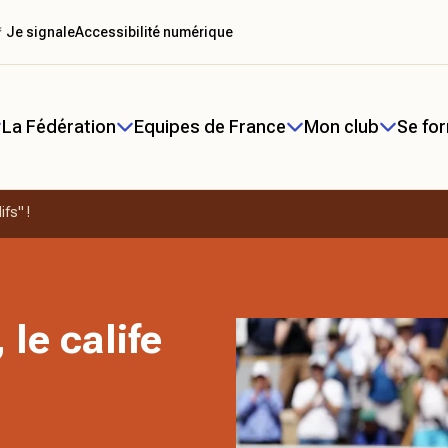
 Je signale
Accessibilité numérique
La Fédération
Equipes de France
Mon club
Se fo
fs" !
le calife