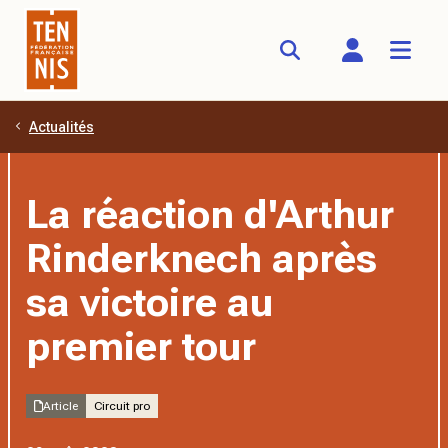
Actualités
Aller au contenu principal
La réaction d'Arthur
Rinderknech après
sa victoire au
premier tour
Article
Circuit pro