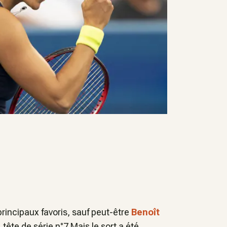
principaux favoris, sauf peut-être
Benoît
 tête de série n°7.Mais le sort a été