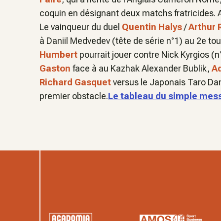
coquin en désignant deux matchs fratricides. 
Le vainqueur du duel
Quentin Halys
/
Arthur 
à Daniil Medvedev (tête de série n°1) au 2e to
Humbert
pourrait jouer contre Nick Kyrgios (n
Gaston
face à au Kazhak Alexander Bublik,
A
Richard Gasquet
versus le Japonais Taro Dan
premier obstacle.
Le tableau du simple mes