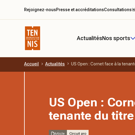
Rejoignez-nous
Presse et accréditations
Consultations

Actualités
Nos sports
Accueil
Actualités
US Open : Cornet face à la tenante
Aller au contenu principal
US Open : Corne
tenante du titre
Article
Circuit pro