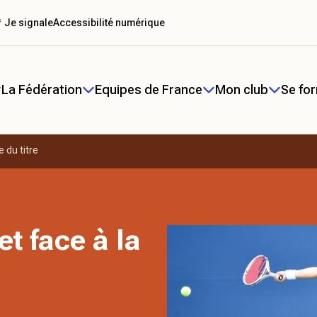
 Je signale
Accessibilité numérique
La Fédération
Equipes de France
Mon club
Se fo
 du titre
t face à la