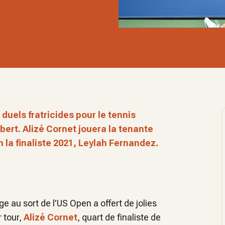
 duels fratricides pour le tennis
ert. Alizé Cornet jouera la tenante
la finaliste 2021, Leylah Fernandez.
ge au sort de l'US Open a offert de jolies
r tour,
Alizé Cornet
, quart de finaliste de