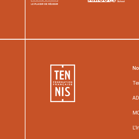
No
Te
A
M
L’I