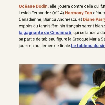
Océane Dodin
, elle, jouera contre celle qui fu
Leylah Fernandez (n°14).
Harmony Tan
débute
Canadienne, Bianca Andreescu et
Diane Parr
espoirs du tennis féminin français seront bien
la gagnante de Cincinnati
, qui se lancera d
sa partie de tableau figure la Grecque Maria Sak
jouer en huitièmes de finale.
Le tableau du s