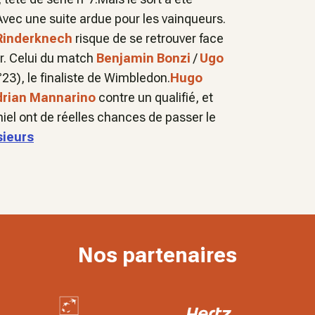
Avec une suite ardue pour les vainqueurs.
Rinderknech
risque de se retrouver face
ur. Celui du match
Benjamin Bonzi
/
Ugo
°23), le finaliste de Wimbledon.
Hugo
drian Mannarino
contre un qualifié, et
iel ont de réelles chances de passer le
sieurs
Nos partenaires