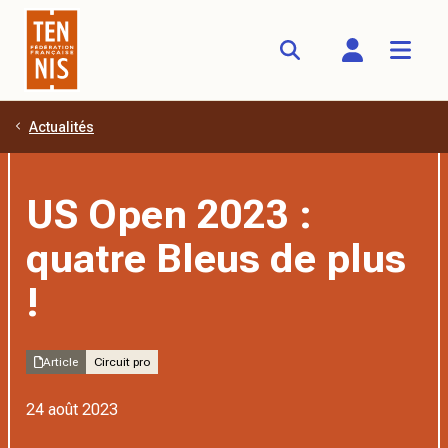
Actualités
Aller au contenu principal
US Open 2023 :
quatre Bleus de plus
!
Article
Circuit pro
24 août 2023