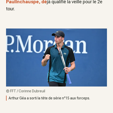
PaulInchauspe, dé
jà qualifié la veille pour le 2e
tour.
©
FFT / Corinne Dubreuil
Arthur Géa a sorti la tête de série n°15 aux forceps.