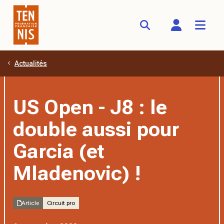
Actualités
Aller au contenu principal
US Open - J8 : le
double aussi pour
Garcia (et
Mladenovic) !
Article
Circuit pro