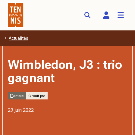
Actualités
Aller au contenu principal
Wimbledon, J3 : trio
gagnant
Article
Circuit pro
29 juin 2022