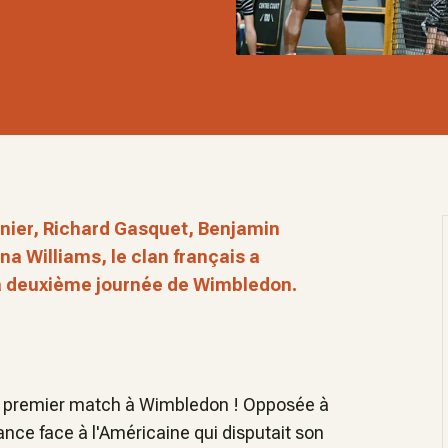
nier, Richard Gasquet, Benjamin
a Williams, le clan français a
 la deuxième journée de Wimbledon.
 premier match à Wimbledon ! Opposée à
ance face à l'Américaine qui disputait son