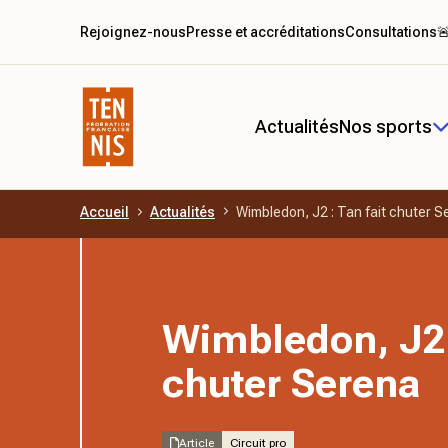
Rejoignez-nous
Presse et accréditations
Consultations

Actualités
Nos sports
Accueil
Actualités
Wimbledon, J2 : Tan fait chuter S
Aller au contenu principal
Wimbledon, J2 :
chuter Serena
Article
Circuit pro