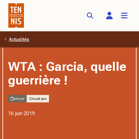
Actualités
Aller au contenu principal
WTA : Garcia, quelle
guerrière !
Article
Circuit pro
16 juin 2019