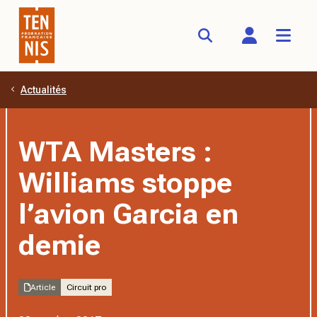
Actualités
Aller au contenu principal
WTA Masters :
Williams stoppe
l’avion Garcia en
demie
Article
Circuit pro