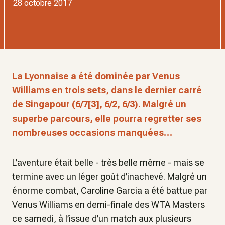
28 octobre 2017
La Lyonnaise a été dominée par Venus
Williams en trois sets, dans le dernier carré
de Singapour (6/7[3], 6/2, 6/3). Malgré un
superbe parcours, elle pourra regretter ses
nombreuses occasions manquées…
L’aventure était belle - très belle même - mais se
termine avec un léger goût d’inachevé. Malgré un
énorme combat, Caroline Garcia a été battue par
Venus Williams en demi-finale des WTA Masters
ce samedi, à l’issue d’un match aux plusieurs