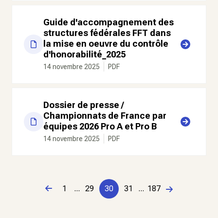
Guide d'accompagnement des
structures fédérales FFT dans
la mise en oeuvre du contrôle
d'honorabilité_2025
14 novembre 2025
PDF
Dossier de presse /
Championnats de France par
équipes 2026 Pro A et Pro B
14 novembre 2025
PDF
Page précédente
1
...
29
30
31
...
187
Page suivante