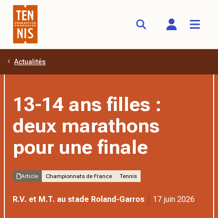
Actualités
Aller au contenu principal
13-14 ans filles :
deux marathons
pour une finale
Article
Championnats de France
Tennis
R.V. et M.T. au stade Roland-Garros
17 juin 2026