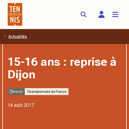
Actualités
Aller au contenu principal
15-16 ans : reprise à
Dijon
Article
Championnats de France
14 août 2017