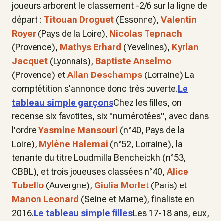
joueurs arborent le classement -2/6 sur la ligne de
départ :
Titouan Droguet
(Essonne),
Valentin
Royer
(Pays de la Loire),
Nicolas Tepnach
(Provence),
Mathys Erhard
(Yevelines),
Kyrian
Jacquet
(Lyonnais),
Baptiste Anselmo
(Provence) et
Allan Deschamps
(Lorraine).La
comptétition s'annonce donc très ouverte.
Le
tableau simple garçons
Chez les filles, on
recense six favotites, six "numérotées", avec dans
l'ordre
Yasmine Mansouri
(n°40, Pays de la
Loire),
Mylène Halemai
(n°52, Lorraine), la
tenante du titre Loudmilla Bencheickh (n°53,
CBBL), et trois joueuses classées n°40,
Alice
Tubello
(Auvergne),
Giulia Morlet
(Paris) et
Manon Leonard
(Seine et Marne), finaliste en
2016.
Le tableau simple filles
Les 17-18 ans, eux,