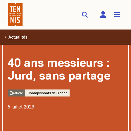
Actualités
Aller au contenu principal
40 ans messieurs :
Jurd, sans partage
Article
Championnats de France
6 juillet 2023