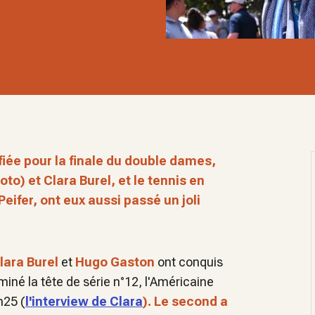
fiée pour la finale du double dames,
to) et Clara Burel, et le tennis en
eifer, ont eux aussi passé un joli
lara Burel
et
Hugo Gaston
ont conquis
miné la tête de série n°12, l'Américaine
h25 (
l'interview de Clara
). Le second a