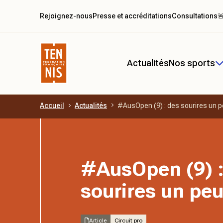
Rejoignez-nous
Presse et accréditations
Consultations

Actualités
Nos sports
Accueil
Actualités
#AusOpen (9) : des sourires un p
Aller au contenu principal
#AusOpen (9) :
sourires un peu
Article
Circuit pro