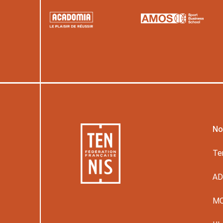
No
Te
A
M