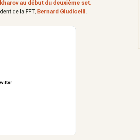
akharov au début du deuxième set.
ident de la FFT,
Bernard Giudicelli
.
witter