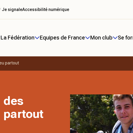
 Je signale
Accessibilité numérique
La Fédération
Equipes de France
Mon club
Se fo
eu partout
 des
 partout